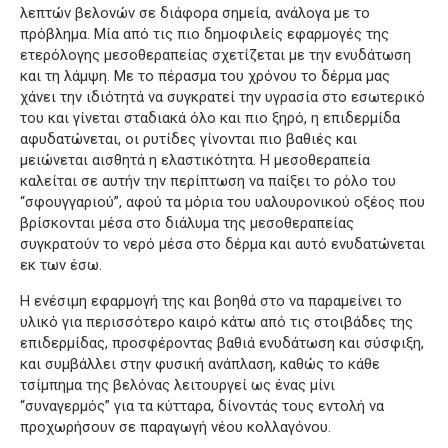
λεπτών βελονών σε διάφορα σημεία, ανάλογα με το
πρόβλημα. Μία από τις πιο δημοφιλείς εφαρμογές της
ετερόλογης μεσοθεραπείας σχετίζεται με την ενυδάτωση
και τη λάμψη. Με το πέρασμα του χρόνου το δέρμα μας
χάνει την ιδιότητά να συγκρατεί την υγρασία στο εσωτερικό
του και γίνεται σταδιακά όλο και πιο ξηρό, η επιδερμίδα
αφυδατώνεται, οι ρυτίδες γίνονται πιο βαθιές και
μειώνεται αισθητά η ελαστικότητα. Η μεσοθεραπεία
καλείται σε αυτήν την περίπτωση να παίξει το ρόλο του
“σφουγγαριού”, αφού τα μόρια του υαλουρονικού οξέος που
βρίσκονται μέσα στο διάλυμα της μεσοθεραπείας
συγκρατούν το νερό μέσα στο δέρμα και αυτό ενυδατώνεται
εκ των έσω.
Η ενέσιμη εφαρμογή της και βοηθά στο να παραμείνει το
υλικό για περισσότερο καιρό κάτω από τις στοιβάδες της
επιδερμίδας, προσφέροντας βαθιά ενυδάτωση και σύσφιξη,
και συμβάλλει στην φυσική ανάπλαση, καθώς το κάθε
τσίμπημα της βελόνας λειτουργεί ως ένας μίνι
“συναγερμός” για τα κύτταρα, δίνοντάς τους εντολή να
προχωρήσουν σε παραγωγή νέου κολλαγόνου.