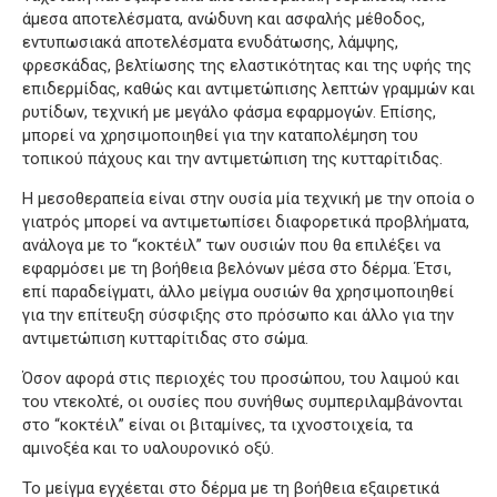
άμεσα αποτελέσματα, ανώδυνη και ασφαλής μέθοδος,
εντυπωσιακά αποτελέσματα ενυδάτωσης, λάμψης,
φρεσκάδας, βελτίωσης της ελαστικότητας και της υφής της
επιδερμίδας, καθώς και αντιμετώπισης λεπτών γραμμών και
ρυτίδων, τεχνική με μεγάλο φάσμα εφαρμογών. Επίσης,
μπορεί να χρησιμοποιηθεί για την καταπολέμηση του
τοπικού πάχους και την αντιμετώπιση της κυτταρίτιδας.
Η μεσοθεραπεία είναι στην ουσία μία τεχνική με την οποία ο
γιατρός μπορεί να αντιμετωπίσει διαφορετικά προβλήματα,
ανάλογα με το “κοκτέιλ” των ουσιών που θα επιλέξει να
εφαρμόσει με τη βοήθεια βελόνων μέσα στο δέρμα. Έτσι,
επί παραδείγματι, άλλο μείγμα ουσιών θα χρησιμοποιηθεί
για την επίτευξη σύσφιξης στο πρόσωπο και άλλο για την
αντιμετώπιση κυτταρίτιδας στο σώμα.
Όσον αφορά στις περιοχές του προσώπου, του λαιμού και
του ντεκολτέ, οι ουσίες που συνήθως συμπεριλαμβάνονται
στο “κοκτέιλ” είναι οι βιταμίνες, τα ιχνοστοιχεία, τα
αμινοξέα και το υαλουρονικό οξύ.
Το μείγμα εγχέεται στο δέρμα με τη βοήθεια εξαιρετικά